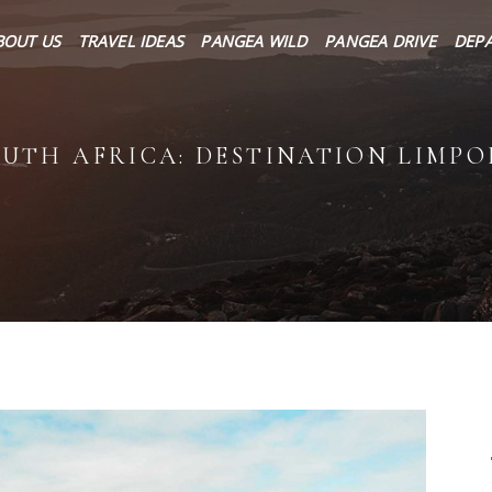
About Us
BOUT US
TRAVEL IDEAS
PANGEA WILD
PANGEA DRIVE
DEP
Travel Ideas
Pangea Wild
UTH AFRICA: DESTINATION LIMP
Pangea Drive
Departures
Forums & Groups
Client Diaries
Contact Us