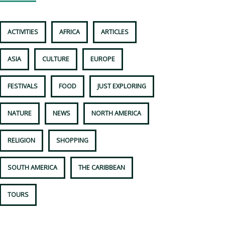
ACTIVITIES
AFRICA
ARTICLES
ASIA
CULTURE
EUROPE
FESTIVALS
FOOD
JUST EXPLORING
NATURE
NEWS
NORTH AMERICA
RELIGION
SHOPPING
SOUTH AMERICA
THE CARIBBEAN
TOURS