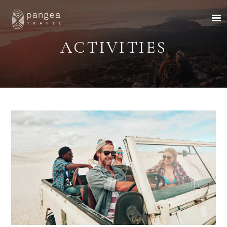
ACTIVITIES
About Us
Travel Ideas
Pangea Wild
Pangea Drive
Departures
Forums & Groups
Client Diaries
Contact Us